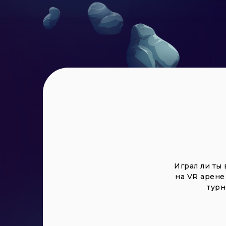
Играл ли ты 
на VR арене
турн