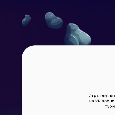
Играл ли ты 
на VR арене
турн