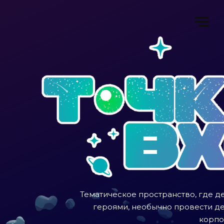
Тематическое пространство, где де
героями, необычно провести д
корпо