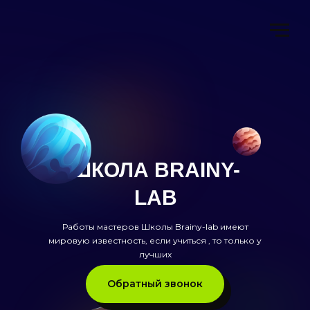
ШКОЛА BRAINY-
LAB
Работы мастеров Школы Brainy-lab имеют
мировую известность, если учиться , то только у
лучших
Обратный звонок