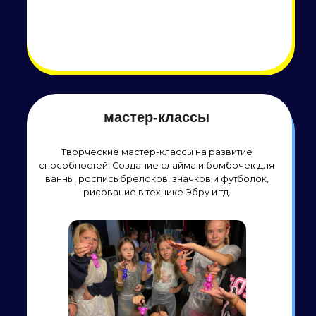
party-Room
Лаундж-зона - место для вашего отдыха
Включает в себя : большой обеденный стол и
сидячие места до 30 человек, вешалка,
одноразовая посуда, чай, сахар, кулер,
музыкальная колонка, экран с проектором, на
которой можно вывести собственное видео, квиз
или игры. При необходимости предоставляется
детский стульчик и оформленная фотозона