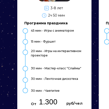
3-8 лет
а еще мы можем разработать
индивидуальный сценарий для вас
2ч 50 мин
Программа праздника
П
Для этого воспользуйтесь
конструктором: создайте свой
45 мин - Игры с аниматором
идеальный план праздника и узнайте
его стоимость
15 мин - Фуршет
Рассчитать стоимость уникальной
программы праздника
20 мин - Игры на интерактивном
проекторе
30 мин - Мастер-класс "Слаймы"
Мы организовали уже более 500
незабываемых праздников
30 мин - Ленточная дискотека
30 мин - Чаепитие
1.300
руб/чел
От