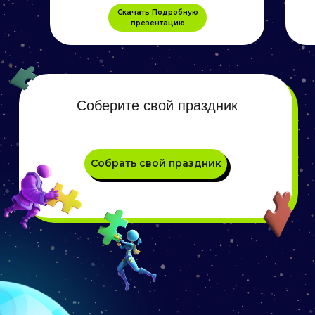
Скачать Подробную
презентацию
Мы находимся в ТЦ Москва
,
ул. Крылова, 26
4 этаж
Работаем ежедневно
10:00 – 21:00