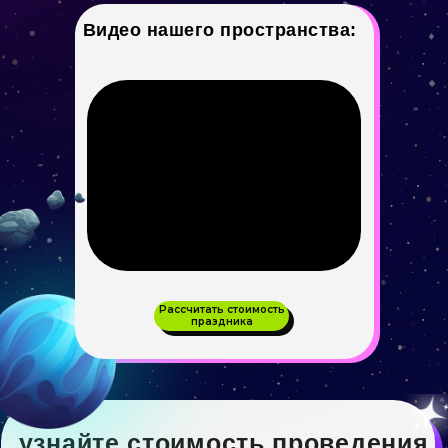
Видео нашего пространства:
узнайте стоимость проведения
вашего праздника
Пройдите опрос за 30 секунд
и мы рассчитаем стоимость
вашего мероприятия
Пройти опрос
Рассчитать стоимость
праздника
более 20 сценариев тематических
вечеринок в атмосферных лаунж-зонах для
компаний до 30 человек